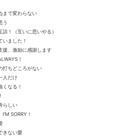
！
ぬまで変わらない
思う
互諒！（互いに思いやる）
ていました！
支援、激励に感謝します
LWAYS！
の打ちどころがない
一人だけ
強くなる！
！
誇らしい
M SORRY！
愛
できない愛