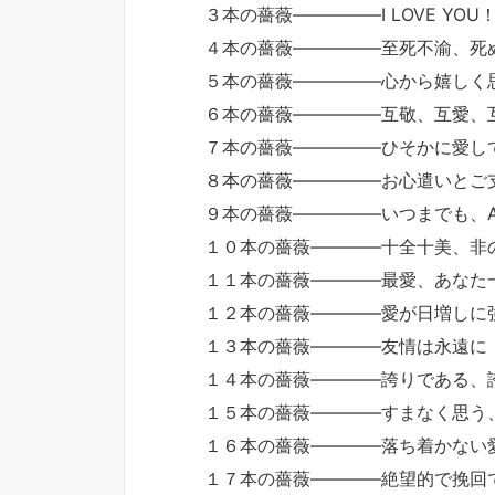
３本の薔薇―――――I LOVE YOU
４本の薔薇―――――至死不渝、死
５本の薔薇―――――心から嬉しく
６本の薔薇―――――互敬、互愛、
７本の薔薇―――――ひそかに愛し
８本の薔薇―――――お心遣いとご
９本の薔薇―――――いつまでも、A
１０本の薔薇――――十全十美、非
１１本の薔薇――――最愛、あなた
１２本の薔薇――――愛が日増しに
１３本の薔薇――――友情は永遠に
１４本の薔薇――――誇りである、
１５本の薔薇――――すまなく思う、I’
１６本の薔薇――――落ち着かない
１７本の薔薇――――絶望的で挽回