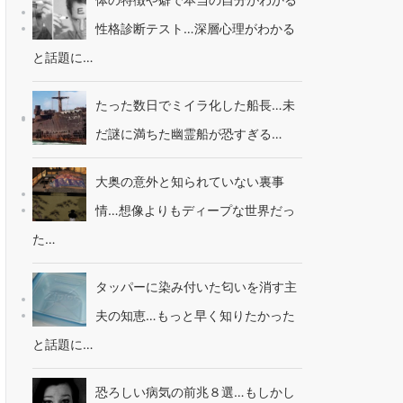
性格診断テスト…深層心理がわかる
と話題に…
たった数日でミイラ化した船長…未
だ謎に満ちた幽霊船が恐すぎる…
大奥の意外と知られていない裏事
情…想像よりもディープな世界だっ
た…
タッパーに染み付いた匂いを消す主
夫の知恵…もっと早く知りたかった
と話題に…
恐ろしい病気の前兆８選…もしかし