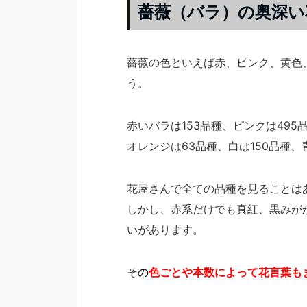
薔薇（バラ）の奥深い
薔薇の色といえば赤、ピンク、黄色
う。
赤いバラは153品種、ピンクは495
オレンジは63品種、白は150品種
花屋さんで全ての品種を見ることは
しかし、赤系だけでも真紅、黒みが
いがあります。
そ
の
色ごとや本数によって花言葉も