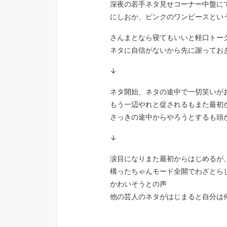
深夜の若手ネタ見せコーナー中盤に
にしおか、ピンクのワンピースとい
さんまとなら寝てもいいと軽口トー
ネタに自信がないから先に謝ってお
↓
ネタ開始、ネタの途中で一切笑いが
もう一辺やれと促されるもまた最初
さっきの途中からやろうとするも頭
↓
涙目になりまた最初からはじめるが
構ったちゃんモード全開でわざとら
かわいそうとの声
他の芸人のネタがはじまると自分は