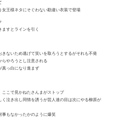
て
う女王様ネタにそぐわない勘違い衣装で登場
ク
きますとラインを引く
おきないため逃げて笑いを取ろうとするがそれも不発
からやろうとし注意される
が真っ白になり進まず
、ここで見かねたさんまがストップ
しく泣き出し同情を誘うが芸人達の目は次にやる柳原が
何事もなかったかのように爆笑