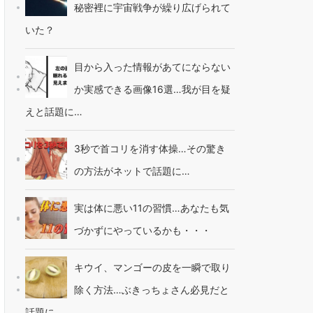
秘密裡に宇宙戦争が繰り広げられて
いた？
目から入った情報があてにならない
か実感できる画像16選…我が目を疑
えと話題に…
3秒で首コリを消す体操…その驚き
の方法がネットで話題に…
実は体に悪い11の習慣…あなたも気
づかずにやっているかも・・・
キウイ、マンゴーの皮を一瞬で取り
除く方法…ぶきっちょさん必見だと
話題に…