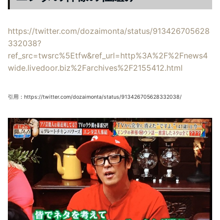
https://twitter.com/dozaimonta/status/913426705628
332038?
ref_src=twsrc%5Etfw&ref_url=http%3A%2F%2Fnews4
wide.livedoor.biz%2Farchives%2F2155412.html
引用：https://twitter.com/dozaimonta/status/913426705628332038/