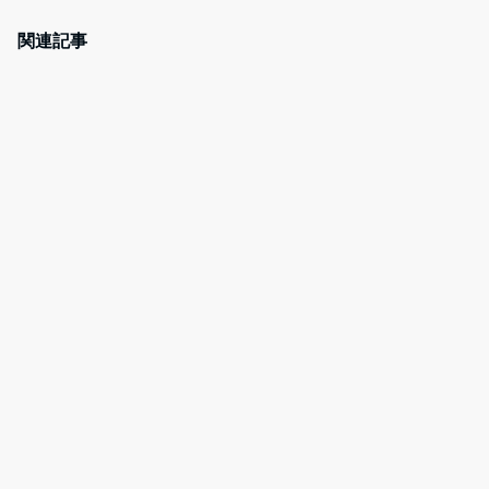
c
itt
er
e
e
er
e
n
関連記事
b
st
a
o
o
k