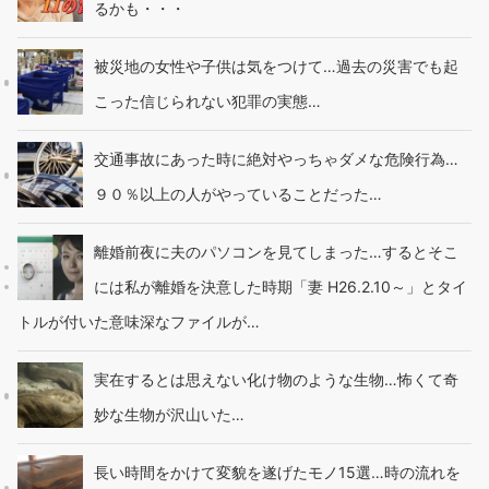
るかも・・・
被災地の女性や子供は気をつけて…過去の災害でも起
こった信じられない犯罪の実態…
交通事故にあった時に絶対やっちゃダメな危険行為…
９０％以上の人がやっていることだった…
離婚前夜に夫のパソコンを見てしまった…するとそこ
には私が離婚を決意した時期「妻 H26.2.10～」とタイ
トルが付いた意味深なファイルが…
実在するとは思えない化け物のような生物…怖くて奇
妙な生物が沢山いた…
長い時間をかけて変貌を遂げたモノ15選…時の流れを