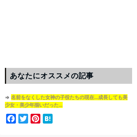
あなたにオススメの記事
⇒
名前をなくした女神の子役たちの現在…成長しても美
少女・美少年揃いだった…
F
T
Pi
H
a
w
nt
at