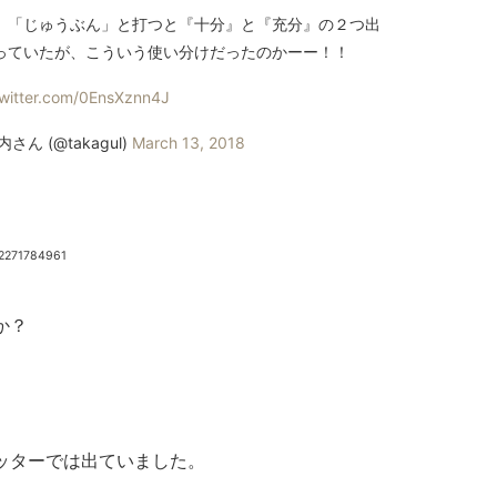
、「じゅうぶん」と打つと『十分』と『充分』の２つ出
っていたが、こういう使い分けだったのかーー！！
twitter.com/0EnsXznn4J
 (@takagul)
March 13, 2018
02271784961
か？
ッターでは出ていました。