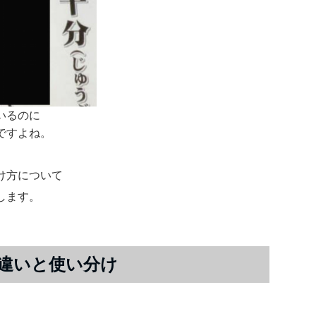
いるのに
ですよね。
け方について
します。
違いと使い分け