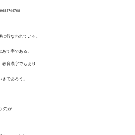
629683744768
通に行なわれている。
はあて字である。
，教育漢字でもあり，
，
べきであろう。
うのが