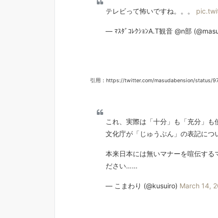
テレビって怖いですね。。。
pic.tw
— ﾏｽﾀﾞｺﾚｸｼｮﾝA.T観音 @n部 (@masu
引用：https://twitter.com/masudabension/status
これ、実際は「十分」も「充分」も
文化庁が「じゅうぶん」の表記につ
本来日本には無いマナーを喧伝する
ださい……
— こまわり (@kusuiro)
March 14, 