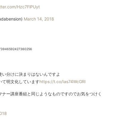
itter.com/Hzc7FlPUyt
dabension)
March 14, 2018
/973946592427360256
使い分けに決まりはないんですよ
いて明文化しています
https://t.co/Ias74WcGRl
マナー講座番組と同じようなものですのでお気をつけく
2018