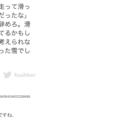
955408424602226688
ですね。