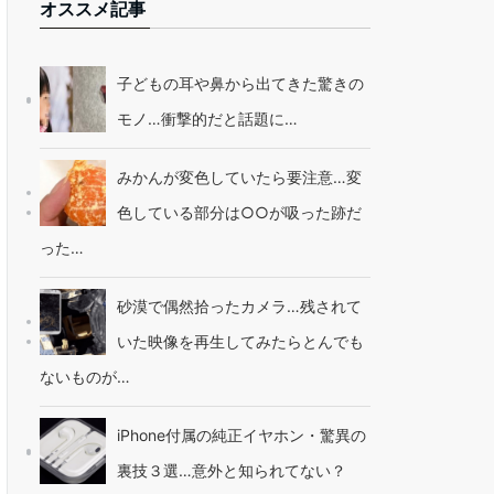
オススメ記事
子どもの耳や鼻から出てきた驚きの
モノ…衝撃的だと話題に…
みかんが変色していたら要注意…変
色している部分は○○が吸った跡だ
った…
砂漠で偶然拾ったカメラ…残されて
いた映像を再生してみたらとんでも
ないものが…
iPhone付属の純正イヤホン・驚異の
裏技３選…意外と知られてない？