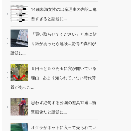
14歳未満女性の出産理由の内訳…鬼
畜すぎると話題に…
「買い取らせてください」と車に貼
り紙があったら危険…驚愕の真相が
話題に…
５円玉と５０円玉に穴が開いている
理由…あまり知られていない時代背
景があった…
思わず絶句する公園の遊具12選…衝
撃画像だと話題に…
オクラがネットに入って売られてい