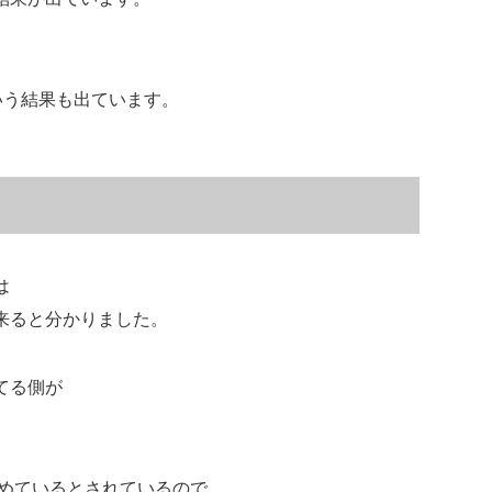
いう結果も出ています。
は
来ると分かりました。
てる側が
占めているとされているので