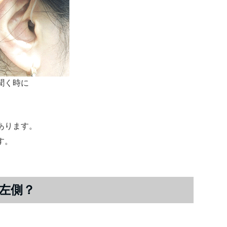
聞く時に
あります。
す。
左側？