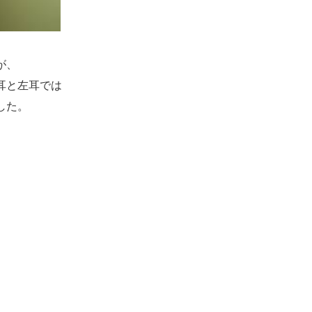
が、
耳と左耳では
した。