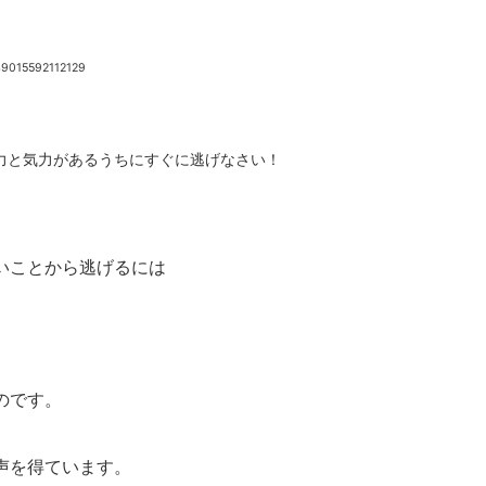
49015592112129
力と気力があるうちにすぐに逃げなさい！
いことから逃げるには
のです。
声を得ています。