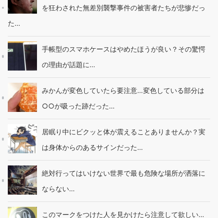
を狂わされた無差別襲撃事件の被害者たちが悲惨だっ
た…
手帳型のスマホケースはやめたほうが良い？その驚愕
の理由が話題に…
みかんが変色していたら要注意…変色している部分は
○○が吸った跡だった…
居眠り中にビクッと体が震えることありませんか？実
は身体からのあるサインだった…
絶対行ってはいけない世界で最も危険な場所が洒落に
ならない…
このマークをつけた人を見かけたら注意して欲しい…