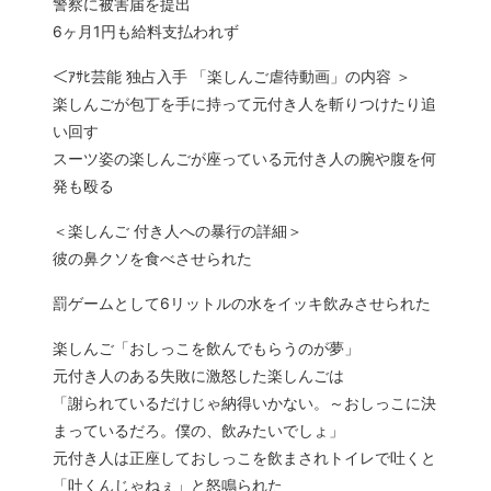
警察に被害届を提出
6ヶ月1円も給料支払われず
＜ｱｻﾋ芸能 独占入手 「楽しんご虐待動画」の内容 ＞
楽しんごが包丁を手に持って元付き人を斬りつけたり追
い回す
スーツ姿の楽しんごが座っている元付き人の腕や腹を何
発も殴る
＜楽しんご 付き人への暴行の詳細＞
彼の鼻クソを食べさせられた
罰ゲームとして6リットルの水をイッキ飲みさせられた
楽しんご「おしっこを飲んでもらうのが夢」
元付き人のある失敗に激怒した楽しんごは
「謝られているだけじゃ納得いかない。～おしっこに決
まっているだろ。僕の、飲みたいでしょ」
元付き人は正座しておしっこを飲まされトイレで吐くと
「吐くんじゃねぇ」と怒鳴られた