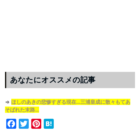
あなたにオススメの記事
⇒
ほしのあきの悲惨すぎる現在…三浦皇成に散々もてあ
そばれた末路…
F
T
Pi
H
a
w
nt
at