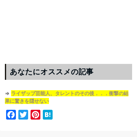
あなたにオススメの記事
⇒
ライザップ芸能人、タレントのその後．．．衝撃の結
果に驚きを隠せない
F
T
Pi
H
a
w
nt
at
c
itt
er
e