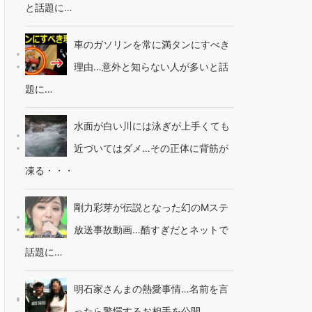
と話題に…
車のガソリンを常に満タンにすべき
理由…意外と知らない人が多いと話
題に…
水面が白い川には泳ぎが上手くても
近づいてはダメ…その正体に背筋が
凍る・・・
剛力彩芽が伝説となった幻のMステ
放送事故動画…酷すぎだとネットで
話題に…
明石家さんまの熱愛事情…名前を言
ったら驚愕するお相手を公開…