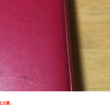
る父親
…