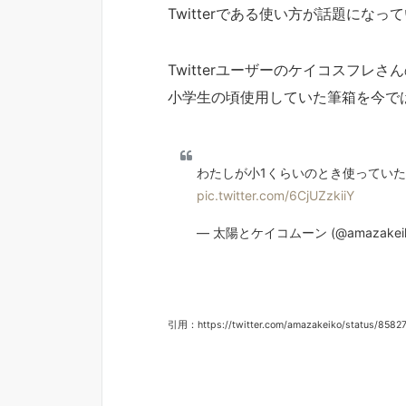
Twitterである使い方が話題になっ
Twitterユーザーのケイコスフレさ
小学生の頃使用していた筆箱を今で
わたしが小1くらいのとき使ってい
pic.twitter.com/6CjUZzkiiY
— 太陽とケイコムーン (@amazakei
引用：https://twitter.com/amazakeiko/status/85