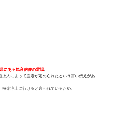
阜県にある観音信仰の霊場
。
道上人によって霊場が定められたという言い伝えがあ
、極楽浄土に行けると言われているため、
。