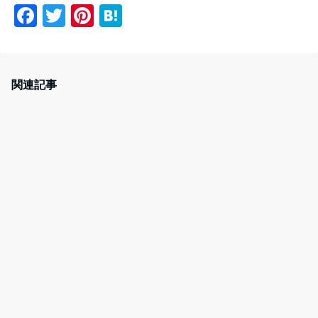
F
T
Pi
H
a
w
nt
at
c
itt
er
e
e
er
e
n
関連記事
b
st
a
o
o
k