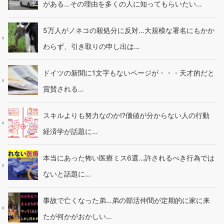
がある…その理由を多くの人に知ってもらいたい…
5万人がノネコの殺処分に反対…大規模な署名にもかか
わらず、引き取りの申し出は…
ドイツの新聞に1文字もないページが・・・天才的だと
賞賛される…
スキルよりも努力なのか!?価値が分からない人の行動
経済学が話題に…
本当にあった怖い医療ミス6選…許されるべき行為では
ないと話題に…
事故で亡くなった弟…弟の部活仲間が定期的に家に来
たが何かがおかしい…