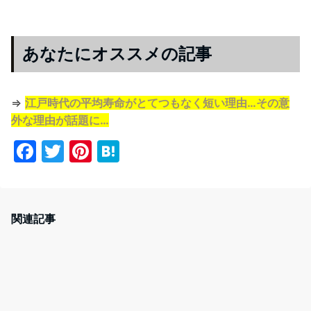
あなたにオススメの記事
⇒
江戸時代の平均寿命がとてつもなく短い理由…その意
外な理由が話題に…
F
T
Pi
H
a
w
nt
at
c
itt
er
e
e
er
e
n
関連記事
b
st
a
o
o
k