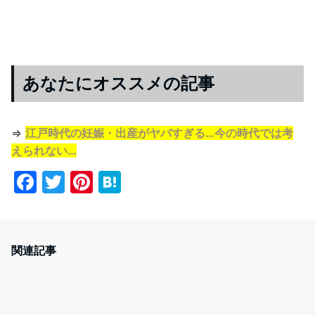
あなたにオススメの記事
⇒
江戸時代の妊娠・出産がヤバすぎる…今の時代では考
えられない…
F
T
Pi
H
a
w
nt
at
c
itt
er
e
e
er
e
n
関連記事
b
st
a
o