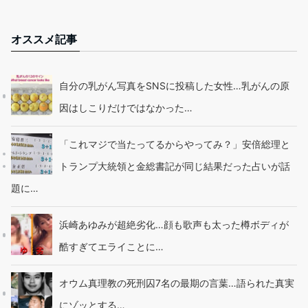
オススメ記事
自分の乳がん写真をSNSに投稿した女性…乳がんの原
因はしこりだけではなかった…
「これマジで当たってるからやってみ？」安倍総理と
トランプ大統領と金総書記が同じ結果だった占いが話
題に…
浜崎あゆみが超絶劣化…顔も歌声も太った樽ボディが
酷すぎてエライことに…
オウム真理教の死刑囚7名の最期の言葉…語られた真実
にゾッとする…