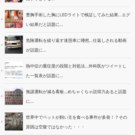
豊胸手術した胸にLEDライトで検証してみた結果…エグ
い結果だと話題に…
危険運転を繰り返す迷惑車に唖然…仕返しされる動画
が話題に…
熱中症の重症度の段階と対処法…外科医がツイートし
た一覧表が話題に…
無謀運転が減る看板…めちゃくちゃ説得力あると話題
に…
世界中でペットが飼い主を食べる事件が多発！？その
原因は空腹ではなかった・・・