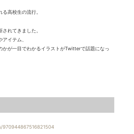
れる高校生の流行。
新されてきました。
やアイテム、
かが一目でわかるイラストがTwitterで話題になっ
atus/970944867516821504