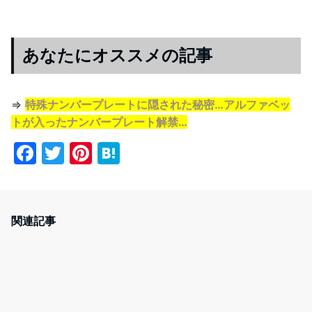
あなたにオススメの記事
⇒
特殊ナンバープレートに隠された秘密…アルファベッ
トが入ったナンバープレート解禁…
F
T
Pi
H
a
w
nt
at
c
itt
er
e
e
er
e
n
関連記事
b
st
a
o
o
k