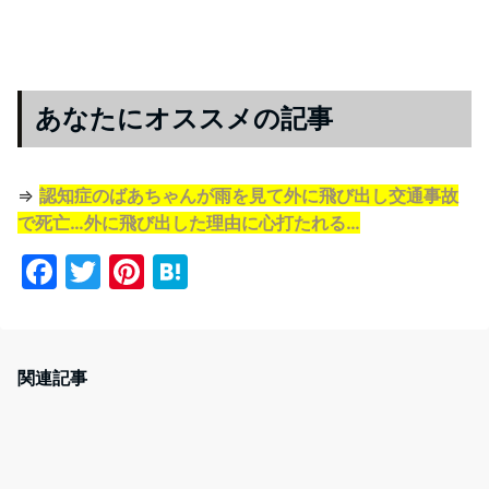
あなたにオススメの記事
⇒
認知症のばあちゃんが雨を見て外に飛び出し交通事故
で死亡…外に飛び出した理由に心打たれる…
F
T
Pi
H
a
w
nt
at
c
itt
er
e
e
er
e
n
関連記事
b
st
a
o
o