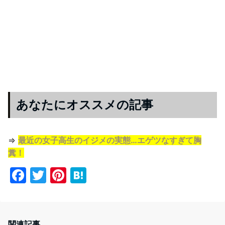
あなたにオススメの記事
⇒
最近の女子高生のイジメの実態…エゲツなすぎて胸
糞！
F
T
Pi
H
a
w
nt
at
c
itt
er
e
e
er
e
n
関連記事