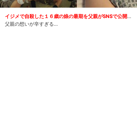
イジメで
自殺した１６歳の娘の最期を父親がSNSで公開
…
父親の想いが辛すぎる…