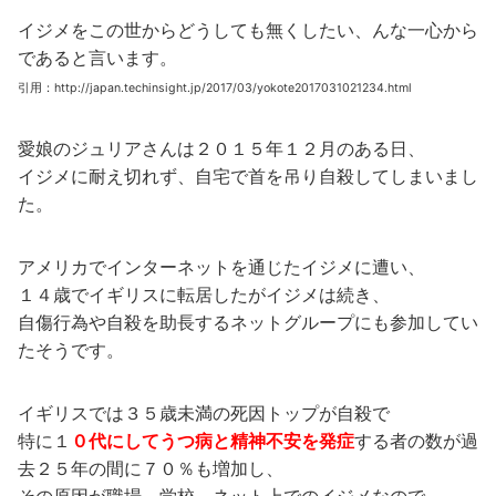
イジメをこの世からどうしても無くしたい、んな一心から
であると言います。
引用：http://japan.techinsight.jp/2017/03/yokote2017031021234.html
愛娘のジュリアさんは２０１５年１２月のある日、
イジメに耐え切れず、自宅で首を吊り自殺してしまいまし
た。
アメリカでインターネットを通じたイジメに遭い、
１４歳でイギリスに転居したがイジメは続き、
自傷行為や自殺を助長するネットグループにも参加してい
たそうです。
イギリスでは３５歳未満の死因トップが自殺で
特に１
０代にしてうつ病と精神不安を発症
する者の数が過
去２５年の間に７０％も増加し、
その原因が職場、学校、ネット上でのイジメなので