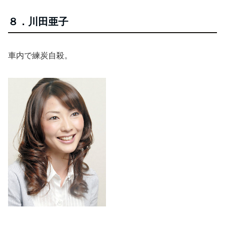
８．川田亜子
車内で練炭自殺。