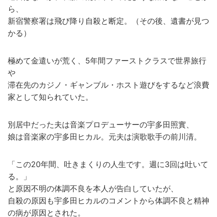
ら、
新宿警察署は飛び降り自殺と断定。（その後、遺書が見つ
かる）
極めて金遣いが荒く、5年間ファーストクラスで世界旅行
や
滞在先のカジノ・ギャンブル・ホスト遊びをするなど浪費
家として知られていた。
別居中だった夫は音楽プロデューサーの宇多田照實、
娘は音楽家の宇多田ヒカル。元夫は演歌歌手の前川清。
「この20年間、吐きまくりの人生です。週に3回は吐いて
る。」
と原因不明の体調不良を本人が告白していたが、
自殺の原因も宇多田ヒカルのコメントから体調不良と精神
の病が原因とされた。