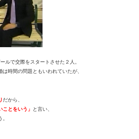
ピールで交際をスタートさせた２人。
婚は時間の問題ともいわれていたが、
り
だから、
いことをいう」
と言い、
う。