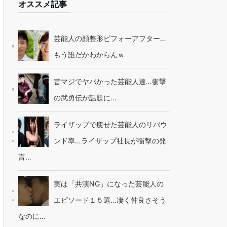
オススメ記事
芸能人の顔整形ビフォーアフター…
もう誰だかわからんｗ
昔マジでヤバかった芸能人達…衝撃
の武勇伝が話題に…
ライザップで痩せた芸能人のリバウ
ンド率…ライザップ社長が衝撃の発
言…
実は「共演NG」になった芸能人の
エピソード１５選…凄く仲良さそう
なのに…