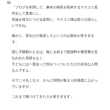
「ブログを利用して、麻央の病状を取材するマスコミ批
判をして悪者にし、
世論を味方につける姿勢に、マスコミ陣は怒り心頭らし
いですね。
確かに、宣伝だけ報道しろというのは都合が良すぎま
す。
隠し子騒動のときは、報じる前まで慰謝料や養育費が支
払われた形跡もなく、
子どもには一度会って頬をつっついただけの冷淡な人間
なんですよ。
今でこそ丸くなり、さらに同情が集まり好感度に上がっ
ていますが、
これまで傷つけてきた人が多すぎます」