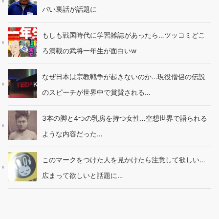
バい裏話が話題に
もしも戦国時代に学習雑誌があったら…ツッコミどこ
ろ満載の武将一年生が面白いw
なぜ日本は宗教戦争が起きないのか…現役僧侶の伝説
のスピーチが世界中で賞賛される…
3本の脚と4つの乳房を持つ女性…空想世界で語られる
ような内容だった…
このマークをつけた人を見かけたら注意して欲しい…
広まって欲しいと話題に…