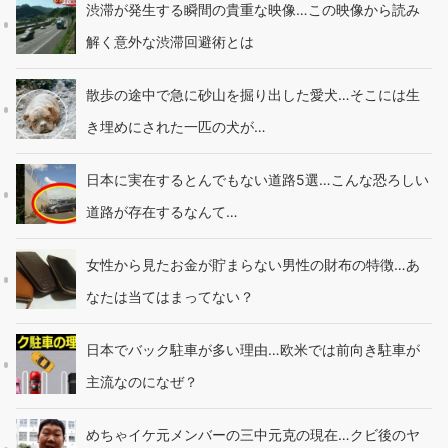
渋滞が発生する瞬間の貴重な映像…この映像から読み
解く意外な渋滞回避術とは
散歩の途中で急に砂山を掘り出した愛犬…そこには生
き埋めにされた一匹の犬が…
日本に実在するとんでもない道路5選…こんな恐ろしい
道路が存在するなんて…
女性から見たお金が貯まらない男性の財布の特徴…あ
なたは当てはまってない？
日本でバック駐車が多い理由…欧米では前向き駐車が
主流なのになぜ？
めちゃイケ元メンバーの三中元克の現在…クビ後のヤ