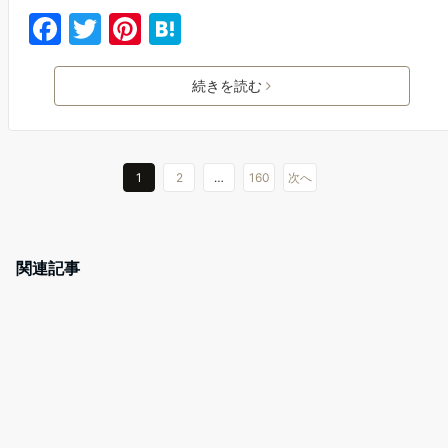
F
T
Pi
H
a
w
nt
at
c
itt
er
e
続きを読む
e
er
e
n
b
st
a
o
1
2
…
160
次へ
o
k
関連記事