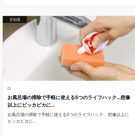
e
er
e
n
b
st
a
豆知識
o
o
k
お風呂場の掃除で手軽に使える5つのライフハック…想像
以上にピッカピカに…
お風呂場の掃除で手軽に使える5つのライフハック… 想像以上に
ピッカピカに…