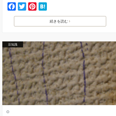
F
T
Pi
H
a
w
nt
at
c
itt
er
e
続きを読む
e
er
e
n
b
st
a
豆知識
o
o
k