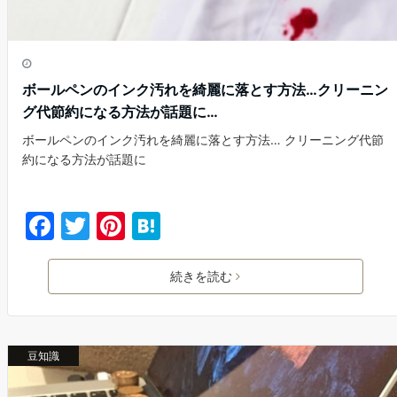
ボールペンのインク汚れを綺麗に落とす方法…クリーニン
グ代節約になる方法が話題に…
ボールペンのインク汚れを綺麗に落とす方法… クリーニング代節
約になる方法が話題に
F
T
Pi
H
a
w
nt
at
c
itt
er
e
続きを読む
e
er
e
n
b
st
a
豆知識
o
o