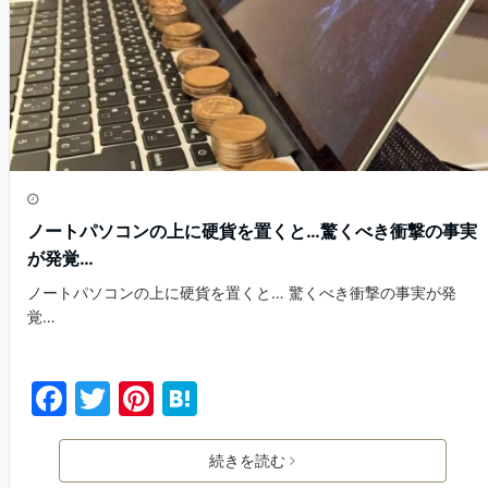
k
ノートパソコンの上に硬貨を置くと…驚くべき衝撃の事実
が発覚…
ノートパソコンの上に硬貨を置くと… 驚くべき衝撃の事実が発
覚…
F
T
Pi
H
a
w
nt
at
c
itt
er
e
続きを読む