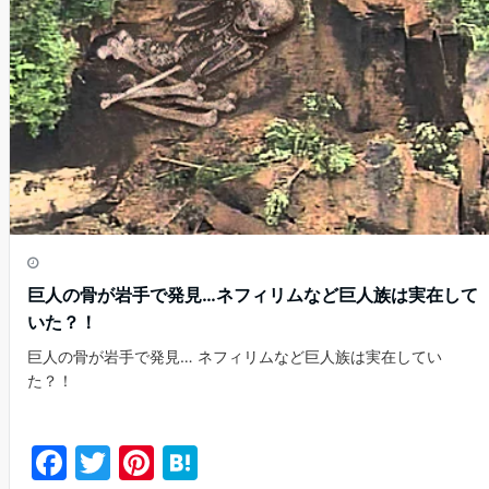
o
k
巨人の骨が岩手で発見…ネフィリムなど巨人族は実在して
いた？！
巨人の骨が岩手で発見… ネフィリムなど巨人族は実在してい
た？！
F
T
Pi
H