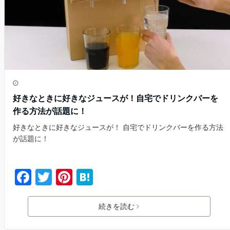
k
好きなときに好きなジュースが！自宅でドリンクバーを
作る方法が話題に！
好きなときに好きなジュースが！ 自宅でドリンクバーを作る方法
が話題に！
F
T
Pi
H
a
w
nt
at
c
itt
er
e
続きを読む
e
er
e
n