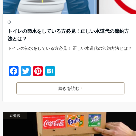
トイレの節水をしている方必見！正しい水道代の節約方
法とは？
トイレの節水をしている方必見！ 正しい水道代の節約方法とは？
F
T
Pi
H
a
w
nt
at
c
itt
er
e
続きを読む
e
er
e
n
b
st
a
豆知識
o
o