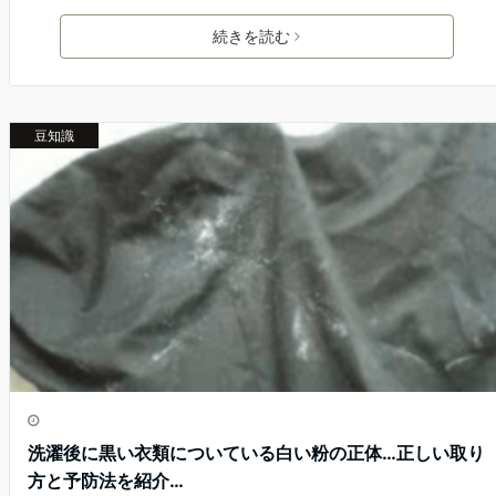
a
w
nt
at
c
itt
er
e
続きを読む
e
er
e
n
b
st
a
豆知識
o
o
k
洗濯後に黒い衣類についている白い粉の正体…正しい取り
方と予防法を紹介…