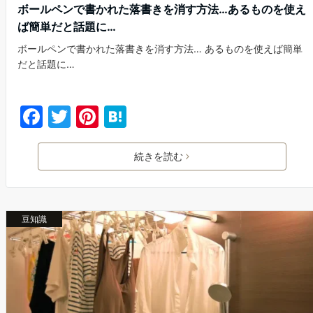
ボールペンで書かれた落書きを消す方法…あるものを使え
ば簡単だと話題に…
ボールペンで書かれた落書きを消す方法… あるものを使えば簡単
だと話題に…
F
T
Pi
H
a
w
nt
at
c
itt
er
e
続きを読む
e
er
e
n
b
st
a
豆知識
o
o
k