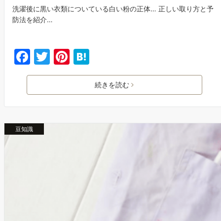
洗濯後に黒い衣類についている白い粉の正体… 正しい取り方と予
防法を紹介…
F
T
Pi
H
a
w
nt
at
c
itt
er
e
続きを読む
e
er
e
n
b
st
a
豆知識
o
o
k