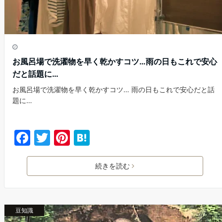
お風呂場で洗濯物を早く乾かすコツ…雨の日もこれで安心
だと話題に…
お風呂場で洗濯物を早く乾かすコツ… 雨の日もこれで安心だと話
題に…
F
T
Pi
H
a
w
nt
at
c
itt
er
e
続きを読む
e
er
e
n
b
st
a
豆知識
o