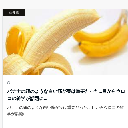
b
st
a
豆知識
o
o
k
バナナの紐のような白い筋が実は重要だった…目からウロ
コの雑学が話題に…
バナナの紐のような白い筋が実は重要だった… 目からウロコの雑
学が話題に…