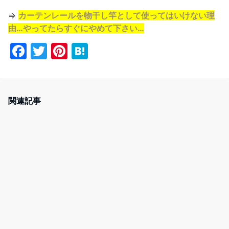
⇒
カーテンレールを物干し竿として使ってはいけない理
由…やってたらすぐにやめて下さい…
F
T
Pi
H
a
w
nt
at
c
itt
er
e
e
er
e
n
関連記事
b
st
a
o
o
k