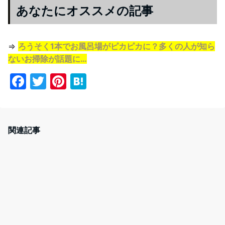
あなたにオススメの記事
⇒
ろうそく1本でお風呂場がピカピカに？多くの人が知ら
ないお掃除が話題に…
F
T
Pi
H
a
w
nt
at
c
itt
er
e
e
er
e
n
関連記事
b
st
a
o
o
k