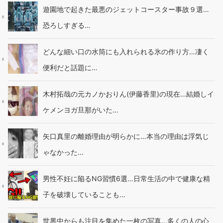
遊園地で起きた最悪のジェットコースター事故９選…
恐ろしすぎる…
どんな細い口の水筒にも入れられる氷の作り方…凄く
便利だと話題に…
木村拓哉の元カノかおりん(伊藤香里)の現在…結婚しイ
ケメンヨガ旦那がいた…
矢口真里の離婚理由が明らかに…本当の理由は浮気じ
ゃなかった…
男性不妊に陥るNG習慣6選…日常生活の中で健康な精
子を破壊していることも…
世界中からも注目を集めた一枚の写真…多くの人の心