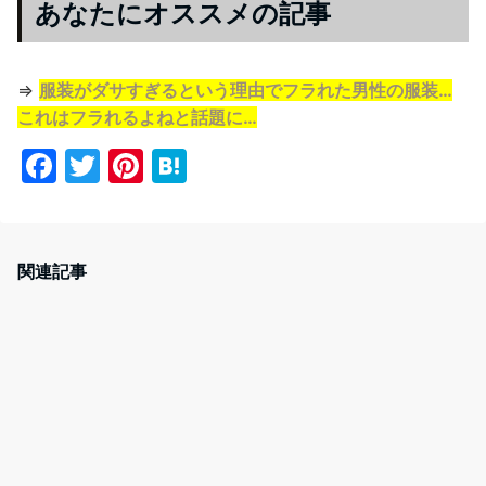
あなたにオススメの記事
⇒
服装がダサすぎるという理由でフラれた男性の服装…
これはフラれるよねと話題に…
F
T
Pi
H
a
w
nt
at
c
itt
er
e
e
er
e
n
関連記事
b
st
a
o
o
k