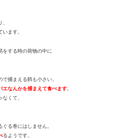
り、
ています。
易をする時の荷物の中に
ので捕まえる餌も小さい。
バエなんかを捕まえて食べます
。
ゃなくて、
。
るぐる巻にはしません。
べ
るようです。