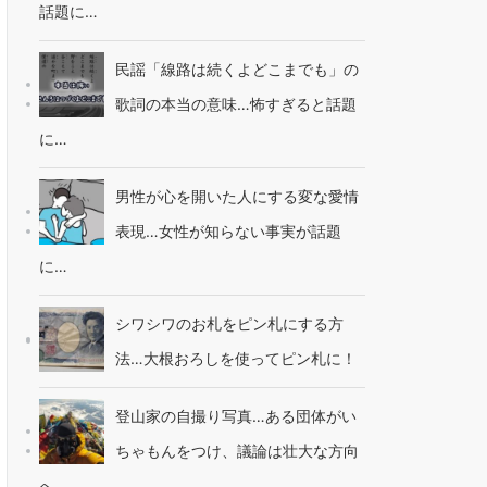
話題に…
民謡「線路は続くよどこまでも」の
歌詞の本当の意味…怖すぎると話題
に…
男性が心を開いた人にする変な愛情
表現…女性が知らない事実が話題
に…
シワシワのお札をピン札にする方
法…大根おろしを使ってピン札に！
登山家の自撮り写真…ある団体がい
ちゃもんをつけ、議論は壮大な方向
へ…