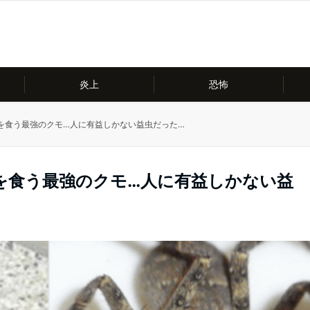
炎上
恐怖
を食う最強のクモ…人に有益しかない益虫だった…
を食う最強のクモ…人に有益しかない益