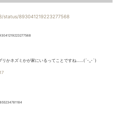
098/status/893041219223277568
893041219223277568
かネズミかが家にいるってことですね……(´･_･`)
17
2655234781184