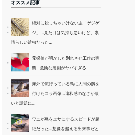
オススメ記事
絶対に殺しちゃいけない虫「ゲジゲ
ジ」…見た目は気持ち悪いけど、素
晴らしい益虫だった…
元探偵が明かした別れさせ工作の実
態…危険な裏側がヤバすぎる…
海外で流行っている鳥に人間の腕を
付けたコラ画像…違和感のなさが凄
いと話題に…
ワニが鳥をエサにするスピードが超
絶だった…想像を超える出来事だと