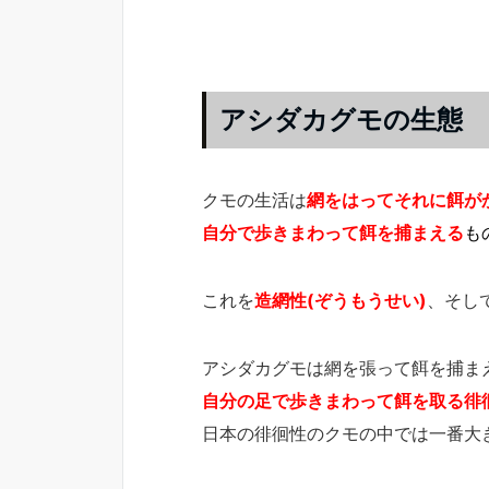
アシダカグモの生態
クモの生活は
網をはってそれに餌が
自分で歩きまわって餌を捕まえる
も
これを
造網性(ぞうもうせい)
、そし
アシダカグモは網を張って餌を捕ま
自分の足で歩きまわって餌を取る徘徊
日本の徘徊性のクモの中では一番大