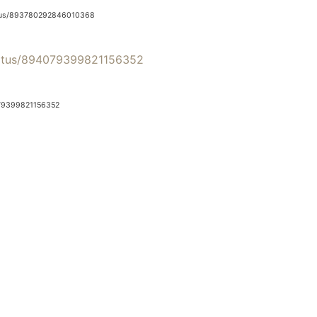
tus/893780292846010368
tatus/894079399821156352
79399821156352