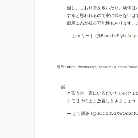
但し、しおり糸を敷いたり、幼体は
すると思われるので家に残らないは
部屋に糸が残る可能性もあります。
— シャリート (@BlackfinSlyt)
Augu
引用：https://twitter.com/BlackfinSlyt/status/89
と言うか、家にいるだいたいのクモ
クモはそのまま放置しときましょう
— とく琥珀 (@SOC00v3XwQd2ct