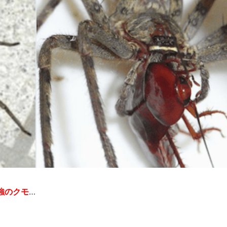
強のクモ
…