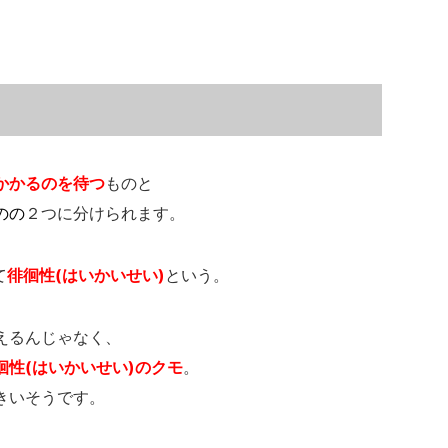
かかるのを待つ
ものと
のの
２つに分けられます。
て
徘徊性(はいかいせい)
という。
えるんじゃなく、
性(はいかいせい)のクモ
。
きいそうです。