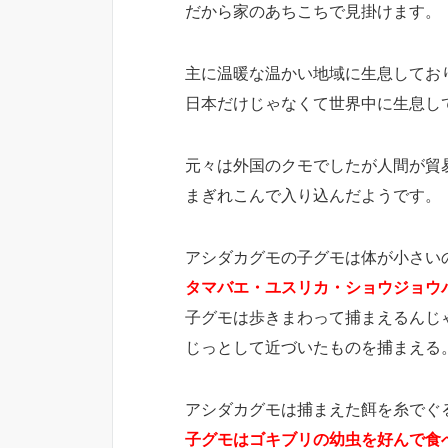
だから家のあちこちで見掛けます。
主に温暖な温かい地域に生息してお
日本だけじゃなくて世界中に生息し
元々は外国のクモでしたが人間が貿
まぎれこんで入り込んだようです。
アシダカグモの子グモは体が小さい
タマバエ・ユスリカ・ショウジョウ
子グモは歩きまわって捕まえるんじ
じっとして近づいたものを捕まえる
アシダカグモは捕まえた餌を糸でぐ
子グモはゴキブリの幼虫を好んで食