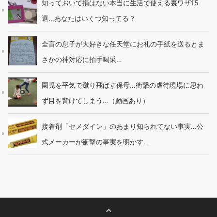
知っておいて損はない本当に生活で使える裏ワザ15
選…あなたはいくつ知ってる？
全盲の息子が大好きな任天堂にお礼の手紙を送るとま
さかの神対応に拍手喝采…
園児を平気で蹴り飛ばす保母…衝撃の虐待現場に思わ
ず目を背けてしまう…（動画あり）
接着剤「セメダイン」のあまり知られてない事実…公
式メーカーが衝撃の事実を明かす…