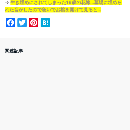
⇒
生き埋めにされてしまった16歳の花嫁…墓場に埋めら
れた音がしたので急いでお棺を開けて見ると…
F
T
Pi
H
a
w
nt
at
c
itt
er
e
e
er
e
n
関連記事
b
st
a
o
o
k