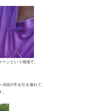
ケーンという地域で、
へ6頭の牛を引き連れて、
す。