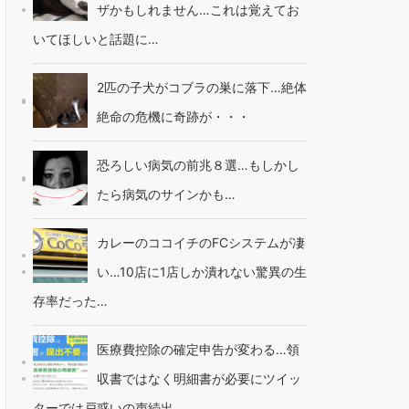
ザかもしれません…これは覚えてお
いてほしいと話題に…
2匹の子犬がコブラの巣に落下…絶体
絶命の危機に奇跡が・・・
恐ろしい病気の前兆８選…もしかし
たら病気のサインかも…
カレーのココイチのFCシステムが凄
い…10店に1店しか潰れない驚異の生
存率だった…
医療費控除の確定申告が変わる…領
収書ではなく明細書が必要にツイッ
ターでは戸惑いの声続出…