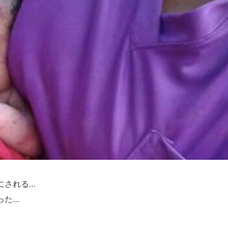
にされる…
った…