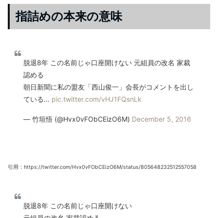
指詰めの本来の意味
脱退8年 この名前じゃ口座開けない 元組員の改名 家裁
認める
朝日新聞に私の盟友「西山俊一」会長がコメントを出し
ている…
pic.twitter.com/vHJ1FQsnLk
— 竹垣悟 (@Hvx0vFObCEizO6M)
December 5, 2016
引用：https://twitter.com/Hvx0vFObCEizO6M/status/805648232512557058
脱退8年 この名前じゃ口座開けない
元組員の改名 家裁認める