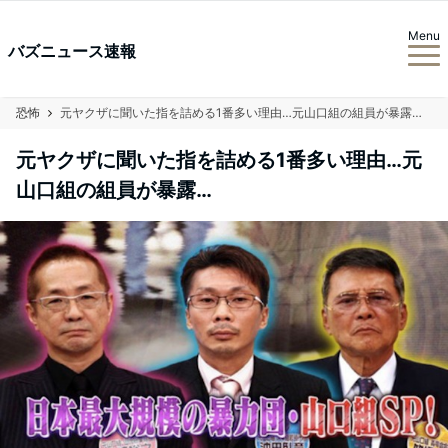
Menu
バズニュース速報
恐怖
元ヤクザに聞いた指を詰める1番多い理由…元山口組の組員が暴露…
元ヤクザに聞いた指を詰める1番多い理由…元
山口組の組員が暴露…