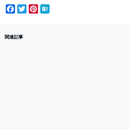
F
T
Pi
H
a
w
nt
at
c
itt
er
e
e
er
e
n
関連記事
b
st
a
o
o
k