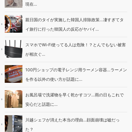
現在…
親日国のタイが実施した韓国人排除政策…凄すぎてタ
イ旅行に行った韓国人の反応がヤバイ…
スマホでWi-Fi使ってる人は危険！？とんでもない被害
が相次ぐ…
100円ショップの電子レンジ用ラーメン容器…ラーメン
を作る以外の使い方が話題に…
お風呂場で洗濯物を早く乾かすコツ…雨の日もこれで
安心だと話題に…
川越シェフが消えた本当の理由…顔面崩壊は嘘だっ
た？