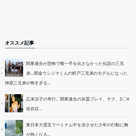
オススメ記事
関東連合が恐怖で唯一手を出さなかった伝説の三兄
弟…闇金ウシジマくんの鰐戸三兄弟のモデルになった
神原三兄弟が怖すぎる…
広末涼子の奇行。関東連合の灰皿プレイ、ヤク、S〇X
依存症…
東日本大震災でベトナム中を涙させた少年の行動に胸
が熱くなる…