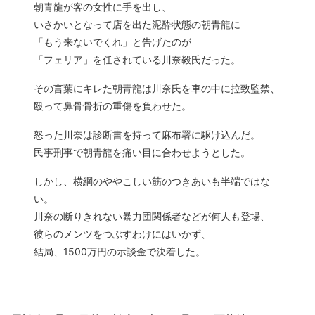
朝青龍が客の女性に手を出し、
いさかいとなって店を出た泥酔状態の朝青龍に
「もう来ないでくれ」と告げたのが
「フェリア」を任されている川奈毅氏だった。
その言葉にキレた朝青龍は川奈氏を車の中に拉致監禁、
殴って鼻骨骨折の重傷を負わせた。
怒った川奈は診断書を持って麻布署に駆け込んだ。
民事刑事で朝青龍を痛い目に合わせようとした。
しかし、横綱のややこしい筋のつきあいも半端ではな
い。
川奈の断りきれない暴力団関係者などが何人も登場、
彼らのメンツをつぶすわけにはいかず、
結局、1500万円の示談金で決着した。