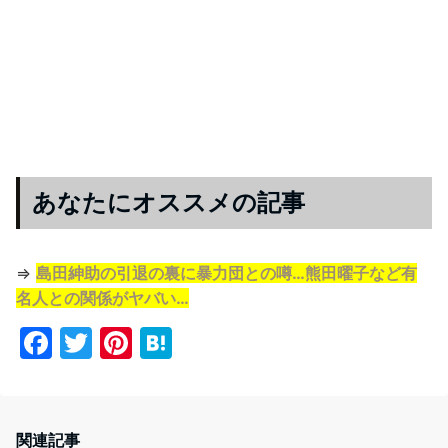
あなたにオススメの記事
⇒
島田紳助の引退の裏に暴力団との噂…熊田曜子など有
名人との関係がヤバい…
F
T
Pi
H
a
w
nt
at
c
itt
er
e
e
er
e
n
関連記事