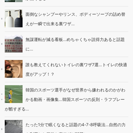
面倒なシャンプーやリンス、ボディーソープの詰め替
えが一瞬で出来る裏ワザ…
無謀運転が減る看板…めちゃくちゃ説得力あると話題
に…
誰も教えてくれないトイレの裏ワザ7選…トイレの快適
度がアップ！？
韓国のスポーツ選手がなぜ世界から嫌われるのかがわ
かる動画・画像集…韓国スポーツの反則・ラフプレー
が酷すぎる…
たった1分で眠くなると話題の4-7-8呼吸法…自然の力