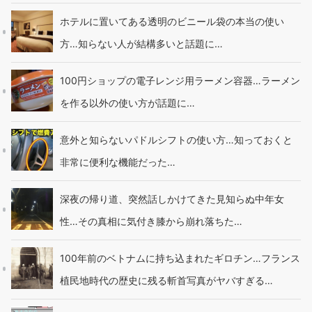
ホテルに置いてある透明のビニール袋の本当の使い
方…知らない人が結構多いと話題に…
100円ショップの電子レンジ用ラーメン容器…ラーメン
を作る以外の使い方が話題に…
意外と知らないパドルシフトの使い方…知っておくと
非常に便利な機能だった…
深夜の帰り道、突然話しかけてきた見知らぬ中年女
性…その真相に気付き膝から崩れ落ちた…
100年前のベトナムに持ち込まれたギロチン…フランス
植民地時代の歴史に残る斬首写真がヤバすぎる…