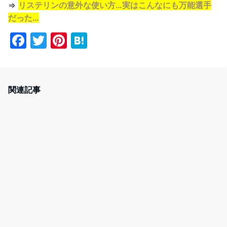
⇒
リステリンの意外な使い方…実はこんなにも万能選手
だった…
F
T
Pi
H
a
w
nt
at
c
itt
er
e
e
er
e
n
関連記事
b
st
a
o
o
k