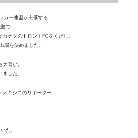
サッカー連盟が主催する
決勝で
がカナダのトロントFCをくだし、
への出場を決めました。
も大喜び。
いました。
・メキシコのリポーター、
。
ていた。