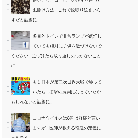
虫除け方法…これで蚊取り線香いら
ずだと話題に…
多目的トイレで非常ランプが点灯し
ていても絶対に子供を近づけないで
ください…近づけたら取り返しのつかないこと
に…
もし日本が第二次世界大戦で勝って
いたら…衝撃の展開になっていたか
もしれないと話題に…
コロナウイルスは8割は軽症と言い
ますが…医師が教える軽症の定義に
言葉失う…