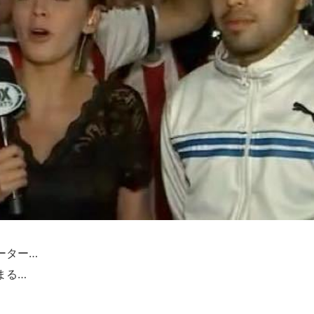
ーター…
まる…