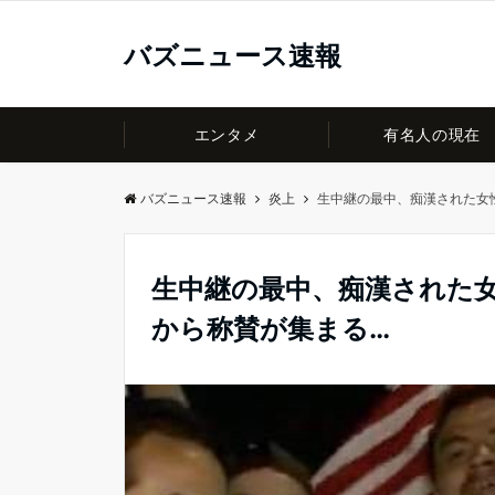
バズニュース速報
エンタメ
有名人の現在
バズニュース速報
炎上
生中継の最中、痴漢された女
生中継の最中、痴漢された
から称賛が集まる…