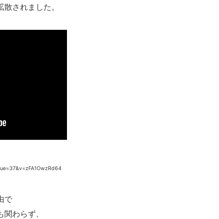
拡散されました。
inue=37&v=zFA1OwzRd64
由で
も関わらず、