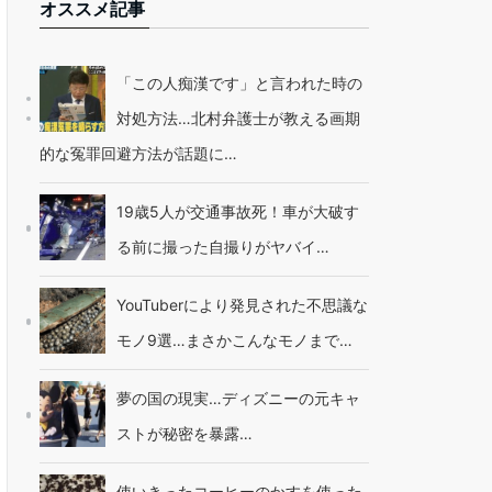
オススメ記事
「この人痴漢です」と言われた時の
対処方法…北村弁護士が教える画期
的な冤罪回避方法が話題に…
19歳5人が交通事故死！車が大破す
る前に撮った自撮りがヤバイ…
YouTuberにより発見された不思議な
モノ9選…まさかこんなモノまで…
夢の国の現実…ディズニーの元キャ
ストが秘密を暴露…
使いきったコーヒーのかすを使った