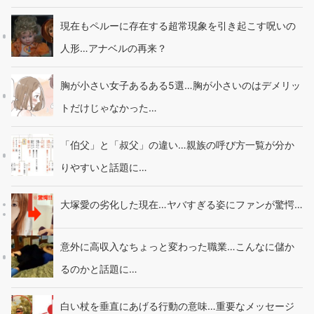
現在もペルーに存在する超常現象を引き起こす呪いの
人形…アナベルの再来？
胸が小さい女子あるある5選…胸が小さいのはデメリッ
トだけじゃなかった…
「伯父」と「叔父」の違い…親族の呼び方一覧が分か
りやすいと話題に…
大塚愛の劣化した現在…ヤバすぎる姿にファンが驚愕…
意外に高収入なちょっと変わった職業…こんなに儲か
るのかと話題に…
白い杖を垂直にあげる行動の意味…重要なメッセージ