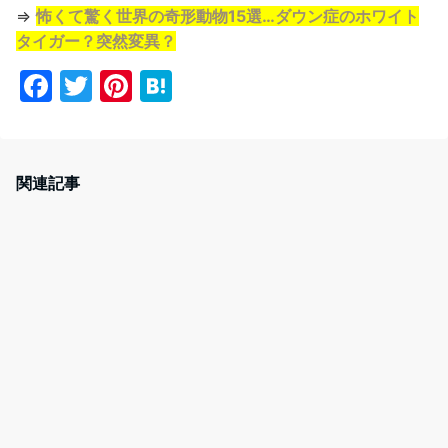
⇒
怖くて驚く世界の奇形動物15選…ダウン症のホワイト
タイガー？突然変異？
F
T
Pi
H
a
w
nt
at
c
itt
er
e
e
er
e
n
関連記事
b
st
a
o
o
k