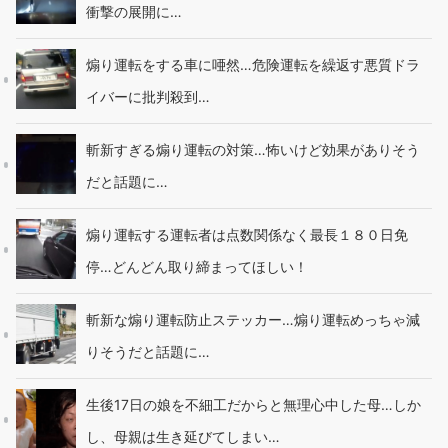
衝撃の展開に…
煽り運転をする車に唖然…危険運転を繰返す悪質ドラ
イバーに批判殺到…
斬新すぎる煽り運転の対策…怖いけど効果がありそう
だと話題に…
煽り運転する運転者は点数関係なく最長１８０日免
停…どんどん取り締まってほしい！
斬新な煽り運転防止ステッカー…煽り運転めっちゃ減
りそうだと話題に…
生後17日の娘を不細工だからと無理心中した母…しか
し、母親は生き延びてしまい…