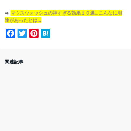
⇒
マウスウォッシュの神すぎる効果１０選…こんなに用
途があったとは…
F
T
Pi
H
a
w
nt
at
c
itt
er
e
e
er
e
n
関連記事
b
st
a
o
o
k