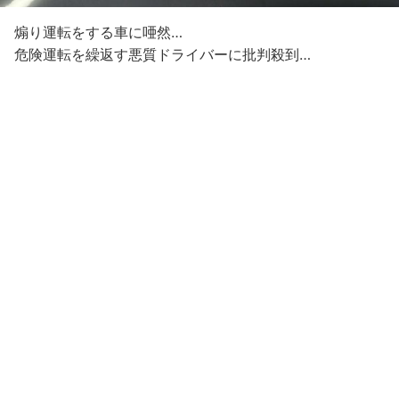
煽り運転をする車に唖然…
危険運転を繰返す悪質ドライバーに批判殺到…