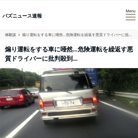
Menu
バズニュース速報
体験談
煽り運転をする車に唖然…危険運転を繰返す悪質ドライバーに批判殺到…
煽り運転をする車に唖然…危険運転を繰返す悪
質ドライバーに批判殺到…