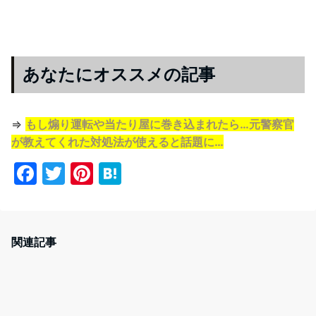
あなたにオススメの記事
⇒
もし煽り運転や当たり屋に巻き込まれたら…元警察官
が教えてくれた対処法が使えると話題に…
F
T
Pi
H
a
w
nt
at
c
itt
er
e
e
er
e
n
関連記事
b
st
a
o
o