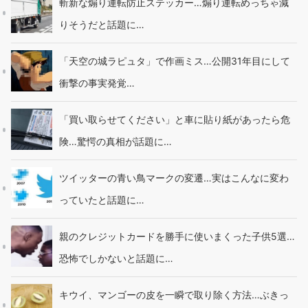
斬新な煽り運転防止ステッカー…煽り運転めっちゃ減
りそうだと話題に…
「天空の城ラピュタ」で作画ミス…公開31年目にして
衝撃の事実発覚…
「買い取らせてください」と車に貼り紙があったら危
険…驚愕の真相が話題に…
ツイッターの青い鳥マークの変遷…実はこんなに変わ
っていたと話題に…
親のクレジットカードを勝手に使いまくった子供5選…
恐怖でしかないと話題に…
キウイ、マンゴーの皮を一瞬で取り除く方法…ぶきっ