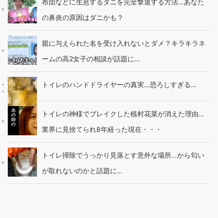
布団などに生息するダニを完全撃退する方法…あなた
の鼻炎の原因はダニかも？
親に与えられた名を受け入れないとダメ？キラキラネ
ームの高2女子の相談が話題に…
トイレのハンドドライヤーの真実…恐ろしすぎる…
トイレの神様でブレイクした植村花菜が消えた理由…
業界に見捨てられ8年経った現在・・・
トイレ掃除でうっかり見落とす意外な場所…から匂い
が取れないのかと話題に…