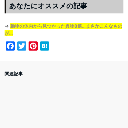
あなたにオススメの記事
⇒
動物の体内から見つかった異物8選…まさかこんなもの
が…
F
T
Pi
H
a
w
nt
at
c
itt
er
e
e
er
e
n
関連記事
b
st
a
o
o
k