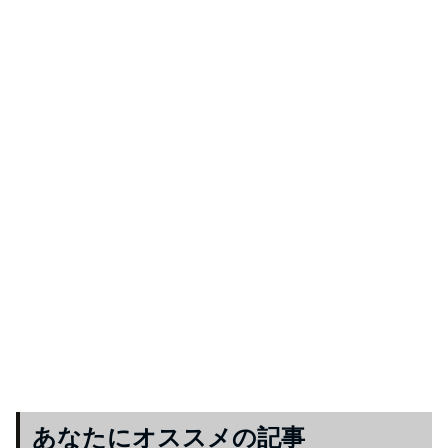
あなたにオススメの記事