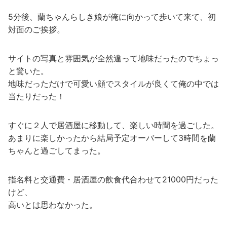
5分後、蘭ちゃんらしき娘が俺に向かって歩いて来て、初
対面のご挨拶。
サイトの写真と雰囲気が全然違って地味だったのでちょっ
と驚いた。
地味だっただけで可愛い顔でスタイルが良くて俺の中では
当たりだった！
すぐに２人で居酒屋に移動して、楽しい時間を過ごした。
あまりに楽しかったから結局予定オーバーして3時間を蘭
ちゃんと過ごしてまった。
指名料と交通費・居酒屋の飲食代合わせて21000円だった
けど、
高いとは思わなかった。