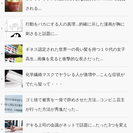
される…
行動をバカにする人の真理…的確に示した漫画が胸に
刺さると話題に…
ギネス認定された世界一の長い髪を持つ１０代の女子
高生…画像を見ると衝撃的な長さだった…
化学繊維マスクでヤラレる人が激増中…こんな症状が
でたら疑って・・・
ゴミ捨て被害を一発で辞めさせた方法…コンビニ店主
が行った方法が秀逸だった…
デキる上司の会議がネットで話題に…たった3つを変え