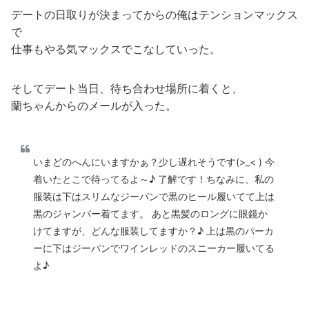
デートの日取りが決まってからの俺はテンションマックス
で
仕事もやる気マックスでこなしていった。
そしてデート当日、待ち合わせ場所に着くと、
蘭ちゃんからのメールが入った。
いまどのへんにいますかぁ？少し遅れそうです(>_< ) 今
着いたとこで待ってるよ～♪ 了解です！ちなみに、私の
服装は下はスリムなジーパンで黒のヒール履いてて上は
黒のジャンパー着てます。 あと黒髪のロングに眼鏡か
けてますが、どんな服装してますか？♪ 上は黒のパーカ
ーに下はジーパンでワインレッドのスニーカー履いてる
よ♪