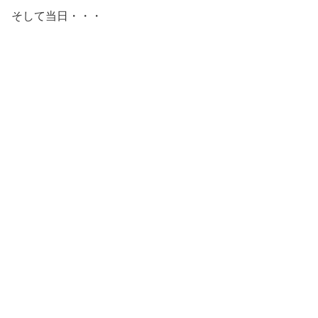
そして当日・・・