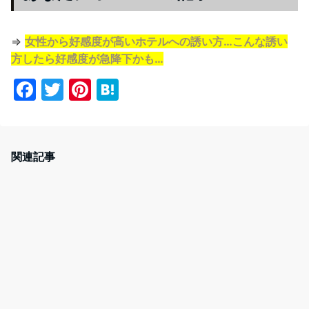
⇒
女性から好感度が高いホテルへの誘い方…こんな誘い
方したら好感度が急降下かも…
F
T
Pi
H
a
w
nt
at
c
itt
er
e
e
er
e
n
関連記事
b
st
a
o
o
k