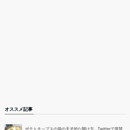
オススメ記事
ポテトチップスの袋の天才的な開け方…Twitterで賞賛