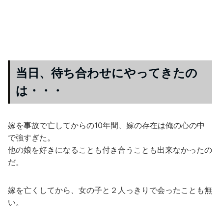
当日、待ち合わせにやってきたの
は・・・
嫁を事故で亡してからの10年間、嫁の存在は俺の心の中
で強すぎた。
他の娘を好きになることも付き合うことも出来なかったの
だ。
嫁を亡くしてから、女の子と２人っきりで会ったことも無
い。