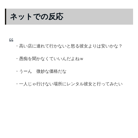
ネットでの反応
・高い店に連れて行かないと怒る彼女よりは安いかな？
・愚痴を聞かなくていいんだよねｗ
・うーん 微妙な価格だな
・一人じゃ行けない場所にレンタル彼女と行ってみたい