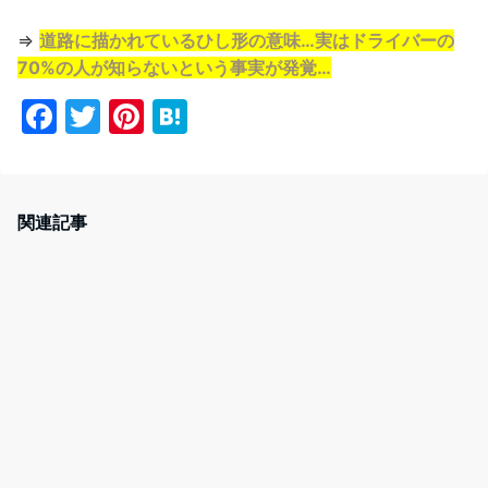
⇒
道路に描かれているひし形の意味…実はドライバーの
70%の人が知らないという事実が発覚…
F
T
Pi
H
a
w
nt
at
c
itt
er
e
e
er
e
n
関連記事
b
st
a
o
o
k