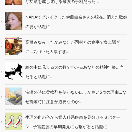
な功績を成し遂げる最強の手相だった…
NANAでブレイクした伊藤由奈さんの現在…消えた歌姫
の姿が話題に
高橋みなみ（たかみな）が岡村との食事で炎上騒ぎ
に…気づいた人凄すぎ…
絵の中に見える犬の数でわかるあなたの精神年齢…当
たると話題に…
洗濯の時に柔軟剤を使わないほうが良い5つの理由…な
ぜ洗濯時に注意が必要なのか…
生理の血の色から婦人科系疾患を見分ける６パター
ン…子宮筋腫の早期発見にも繋がると話題に…