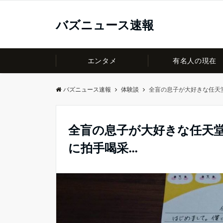
バズニュース速報
エンタメ
有名人の現在
バズニュース速報
体験談
全盲の息子が大好きな任天
全盲の息子が大好きな任天
に拍手喝采…