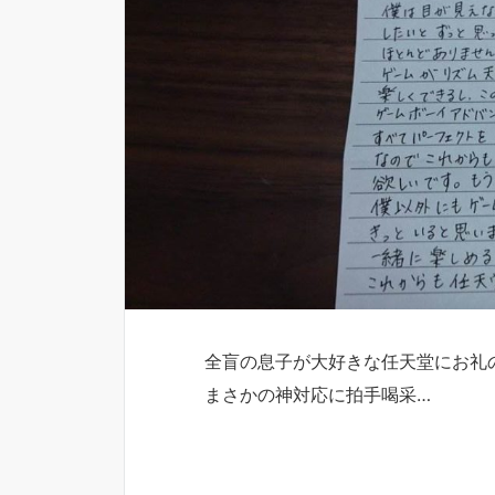
全盲の息子が大好きな任天堂にお礼
まさかの神対応に拍手喝采…