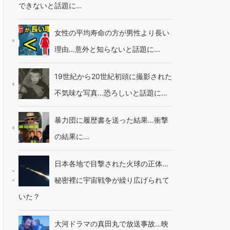
できないと話題に…
女性の平均寿命の方が男性より長い
理由…意外と知らないと話題に…
19世紀から20世紀初頭に撮影された
不気味な写真…恐ろしいと話題に…
暴力団に履歴書を送った結果…衝撃
の結果に…
日本各地で目撃された火球の正体…
秘密裡に宇宙戦争が繰り広げられて
いた？
大河ドラマの真田丸で放送事故…映