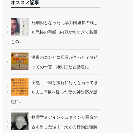
オススメ記事
死刑囚となった元暴力団組長の残し
た恐怖の手紙…内容が怖すぎて鳥肌
もの…
深夜のコンビニ店員が言った７分待
っての一言…神対応だと話題に…
突然、上司と旅行に行くと言ってき
た夫…浮気を疑った妻の神対応が話
題に…
物理学者アインシュタインが写真で
舌を出した理由…天才の行動は理解