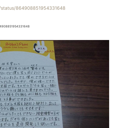
20/status/864908851954331648
864908851954331648