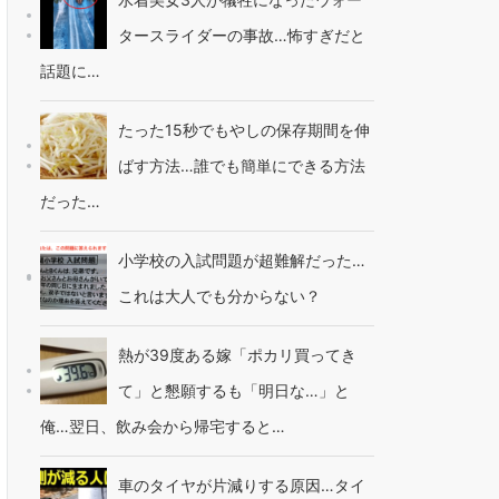
タースライダーの事故…怖すぎだと
話題に…
たった15秒でもやしの保存期間を伸
ばす方法…誰でも簡単にできる方法
だった…
小学校の入試問題が超難解だった…
これは大人でも分からない？
熱が39度ある嫁「ポカリ買ってき
て」と懇願するも「明日な…」と
俺…翌日、飲み会から帰宅すると…
車のタイヤが片減りする原因…タイ