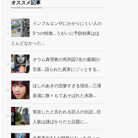
オススメ記事
インフルエンザにかかりにくい人の
5つの特徴…うがいに予防効果はほ
とんどなかった…
オウム真理教の死刑囚7名の最期の
言葉…語られた真実にゾッとする…
ほしのあきの悲惨すぎる現在…三浦
皇成に散々もてあそばれた末路…
実在したと言われる巨人の伝説…巨
人族は謎ばかりだと話題に…
水着美女3人が犠牲になったウォー