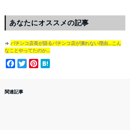
あなたにオススメの記事
⇒
パチンコ店長が語るパチンコ店が潰れない理由…こん
なことやってたのか…
F
T
Pi
H
a
w
nt
at
c
itt
er
e
e
er
e
n
関連記事
b
st
a
o
o
k