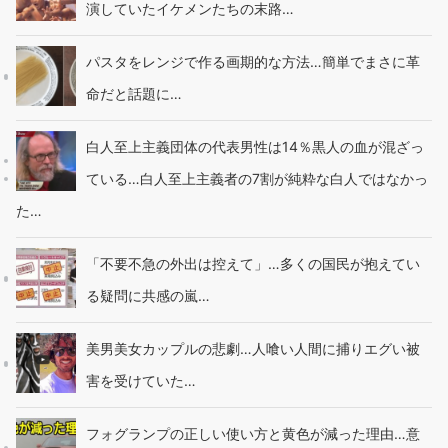
演していたイケメンたちの末路…
パスタをレンジで作る画期的な方法…簡単でまさに革
命だと話題に…
白人至上主義団体の代表男性は14％黒人の血が混ざっ
ている…白人至上主義者の7割が純粋な白人ではなかっ
た…
「不要不急の外出は控えて」…多くの国民が抱えてい
る疑問に共感の嵐…
美男美女カップルの悲劇…人喰い人間に捕りエグい被
害を受けていた…
フォグランプの正しい使い方と黄色が減った理由…意