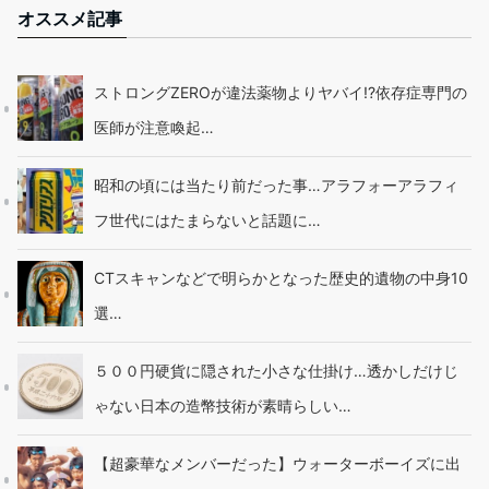
オススメ記事
ストロングZEROが違法薬物よりヤバイ!?依存症専門の
医師が注意喚起…
昭和の頃には当たり前だった事…アラフォーアラフィ
フ世代にはたまらないと話題に…
CTスキャンなどで明らかとなった歴史的遺物の中身10
選…
５００円硬貨に隠された小さな仕掛け…透かしだけじ
ゃない日本の造幣技術が素晴らしい…
【超豪華なメンバーだった】ウォーターボーイズに出