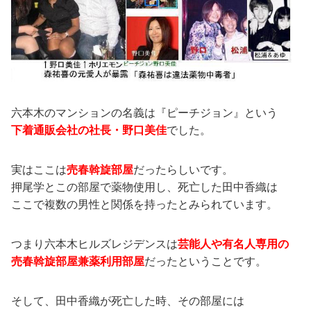
六本木のマンションの名義は『ピーチジョン』という
下着通販会社の社長・野口美佳
でした。
実はここは
売春斡旋部屋
だったらしいです。
押尾学とこの部屋で薬物使用し、死亡した田中香織は
ここで複数の男性と関係を持ったとみられています。
つまり六本木ヒルズレジデンスは
芸能人や有名人専用の
売春斡旋部屋兼薬利用部屋
だったということです。
そして、田中香織が死亡した時、その部屋には