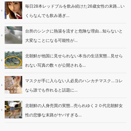
毎日28本レッドブルを飲み続けた26歳女性の末路…い
くらなんでも飲み過ぎ…
台所のシンクに熱湯を流すと危険な理由…知らないと
大変なことになる可能性が…
北朝鮮が他国に見せられない本当の生活実態…見せら
れない写真の数々が公開される…
マスクが手に入らない人必見のハンカチマスク…コレ
なら誰でも作れると話題に…
北朝鮮の人身売買の実態…売られゆく２０代北朝鮮女
性の悲惨な末路がヤバすぎる…