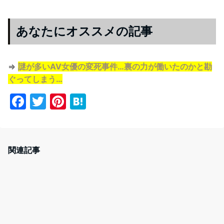
あなたにオススメの記事
⇒
謎が多いAV女優の変死事件…裏の力が働いたのかと勘
ぐってしまう…
F
T
Pi
H
a
w
nt
at
c
itt
er
e
e
er
e
n
関連記事
b
st
a
o
o
k