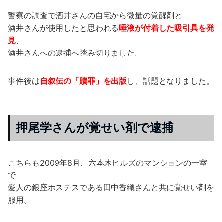
警察の調査で酒井さんの自宅から微量の覚醒剤と
酒井さんが使用したと思われる
唾液が付着した吸引具を発
見
、
酒井さんへの逮捕へ踏み切りました。
事件後は
自叙伝の「贖罪」を出版
し、話題となりました。
押尾学さんが覚せい剤で逮捕
こちらも2009年8月、六本木ヒルズのマンションの一室
で
愛人の銀座ホステスである田中香織さんと共に覚せい剤を
服用。