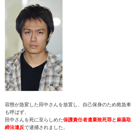
容態が急変した田中さんを放置し、自己保身のため救急車
も呼ばず、
田中さんを死に至らしめた
保護責任者遺棄致死罪と麻薬取
締法違反
で逮捕されました。