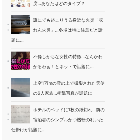
度…あなたはどのタイプ？
誰にでも起こりうる身近な火災「収
れん火災」…冬場は特に注意だと話
題に…
不倫しがちな女性の特徴…なんかわ
かるわぁ！とネットで話題に…
上空1万mの雲の上で撮影された天使
の6人家族…衝撃写真が話題に
ホテルのベッドに1枚の紙切れ…前の
宿泊者のシンプルかつ機転の利いた
仕掛けが話題に…