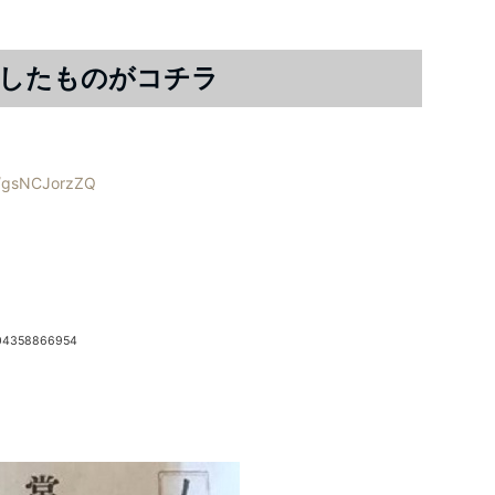
トしたものがコチラ
om/gsNCJorzZQ
504358866954