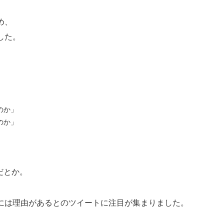
め、
した。
のか」
のか」
だとか。
には理由があるとのツイートに注目が集まりました。