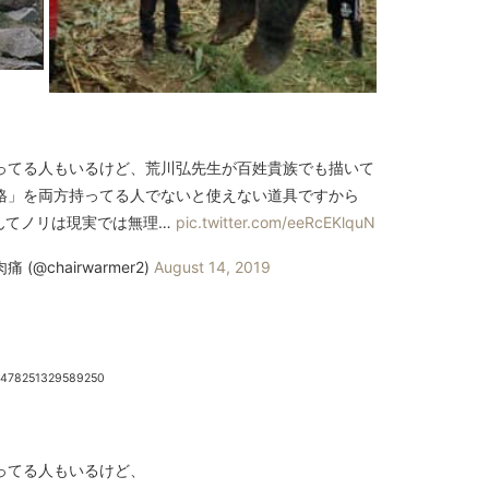
ってる人もいるけど、荒川弘先生が百姓貴族でも描いて
格」を両方持ってる人でないと使えない道具ですから
んてノリは現実では無理…
pic.twitter.com/eeRcEKlquN
 (@chairwarmer2)
August 14, 2019
61478251329589250
ってる人もいるけど、