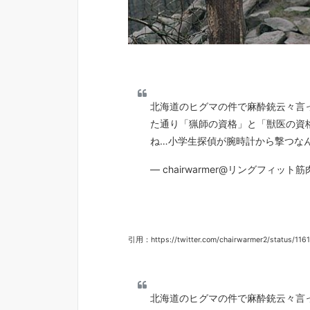
北海道のヒグマの件で麻酔銃云々言
た通り「猟師の資格」と「獣医の資
ね…小学生探偵が腕時計から撃つな
— chairwarmer@リングフィット筋肉痛
引用：https://twitter.com/chairwarmer2/status/11
北海道のヒグマの件で麻酔銃云々言