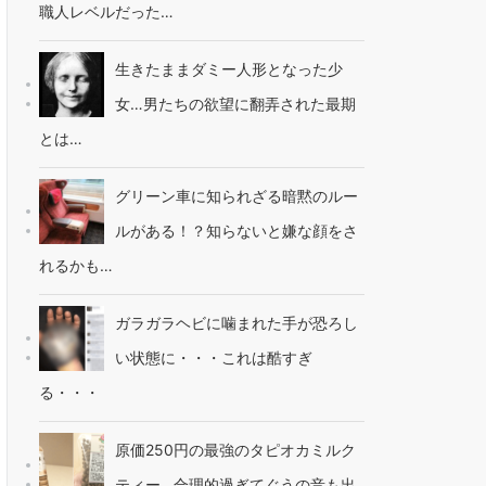
職人レベルだった…
生きたままダミー人形となった少
女…男たちの欲望に翻弄された最期
とは…
グリーン車に知られざる暗黙のルー
ルがある！？知らないと嫌な顔をさ
れるかも…
ガラガラヘビに噛まれた手が恐ろし
い状態に・・・これは酷すぎ
る・・・
原価250円の最強のタピオカミルク
ティー…合理的過ぎてぐうの音も出