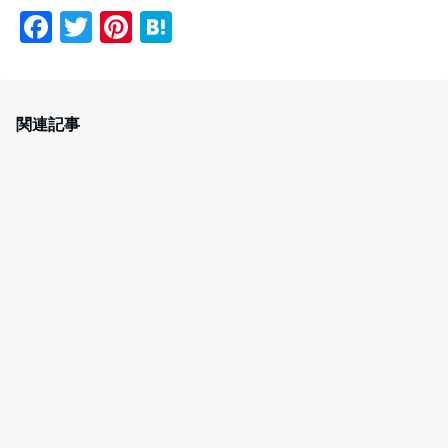
F
T
Pi
H
a
w
nt
at
c
itt
er
e
e
er
e
n
関連記事
b
st
a
o
o
k