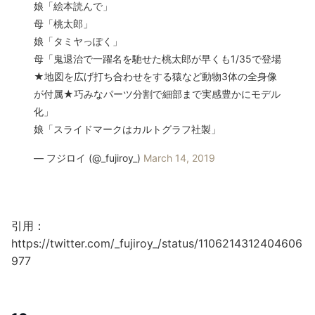
娘「絵本読んで」
母「桃太郎」
娘「タミヤっぽく」
母「鬼退治で一躍名を馳せた桃太郎が早くも1/35で登場
★地図を広げ打ち合わせをする猿など動物3体の全身像
が付属★巧みなパーツ分割で細部まで実感豊かにモデル
化」
娘「スライドマークはカルトグラフ社製」
— フジロイ (@_fujiroy_)
March 14, 2019
引用：
https://twitter.com/_fujiroy_/status/1106214312404606
977