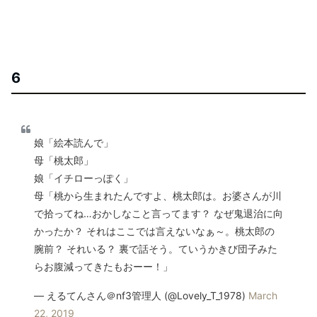
6
娘「絵本読んで」
母「桃太郎」
娘「イチローっぽく」
母「桃から生まれたんですよ、桃太郎は。お婆さんが川
で拾ってね…おかしなこと言ってます？ なぜ鬼退治に向
かったか？ それはここでは言えないなぁ～。桃太郎の
腕前？ それいる？ 裏で話そう。ていうかきび団子みた
らお腹減ってきたもおーー！」
— えるてんさん＠nf3管理人 (@Lovely_T_1978)
March
22, 2019