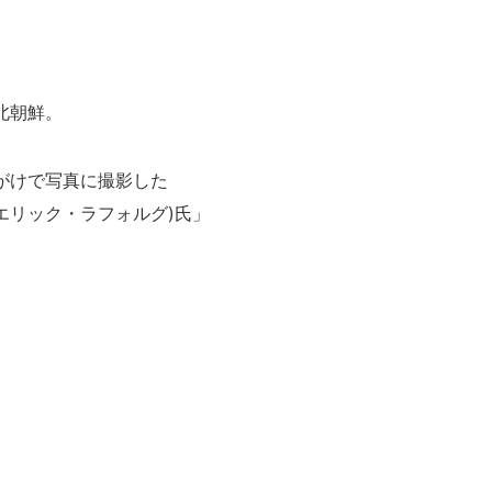
北朝鮮。
がけで写真に撮影した
rg(エリック・ラフォルグ)氏」