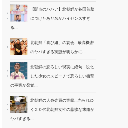
【闇市のババア】北朝鮮が各国首脳
につけたあだ名がハイセンスすぎ
る…
北朝鮮「喜び組」の宴会…最高機密
のヤバすぎる実態が明らかに…
北朝鮮の恐ろしい現実に絶句…脱北
した少女のスピーチで恐ろしい衝撃
の事実が発覚…
北朝鮮の人身売買の実態…売られゆ
く２０代北朝鮮女性の悲惨な末路が
ヤバすぎる…