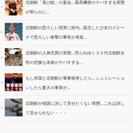
北朝鮮「喜び組」の宴会…最高機密のヤバすぎる実態
が明らかに…
北朝鮮の恐ろしい現実に絶句…脱北した少女のスピー
チで恐ろしい衝撃の事実が発覚…
北朝鮮の人身売買の実態…売られゆく２０代北朝鮮女
性の悲惨な末路がヤバすぎる…
もし米国と北朝鮮が軍事衝突したら…シュミレーショ
ンしたら驚きの事実が…
北朝鮮が他国に決して見せたくない実態…これは決し
て見せられない・・・