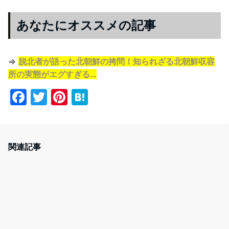
あなたにオススメの記事
⇒
脱北者が語った北朝鮮の拷問！知られざる北朝鮮収容
所の実態がエグすぎる…
F
T
Pi
H
a
w
nt
at
c
itt
er
e
e
er
e
n
関連記事
b
st
a
o
o
k