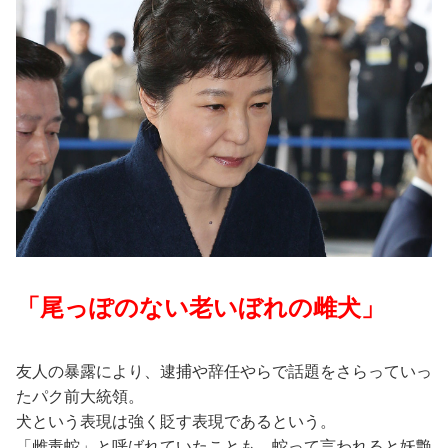
「尾っぽのない老いぼれの雌犬」
友人の暴露により、逮捕や辞任やらで話題をさらっていっ
たパク前大統領。
犬という表現は強く貶す表現であるという。
「雌毒蛇」と呼ばれていたことも。蛇って言われると妖艶