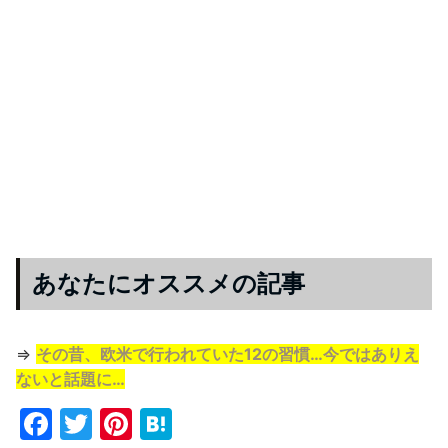
あなたにオススメの記事
⇒
その昔、欧米で行われていた12の習慣…今ではありえ
ないと話題に…
F
T
Pi
H