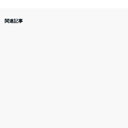
a
w
nt
at
c
itt
er
e
e
er
e
n
関連記事
b
st
a
o
o
k