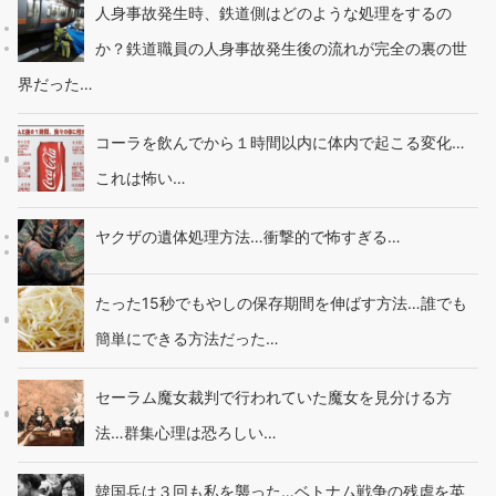
人身事故発生時、鉄道側はどのような処理をするの
か？鉄道職員の人身事故発生後の流れが完全の裏の世
界だった…
コーラを飲んでから１時間以内に体内で起こる変化…
これは怖い…
ヤクザの遺体処理方法…衝撃的で怖すぎる…
たった15秒でもやしの保存期間を伸ばす方法…誰でも
簡単にできる方法だった…
セーラム魔女裁判で行われていた魔女を見分ける方
法…群集心理は恐ろしい…
韓国兵は３回も私を襲った…ベトナム戦争の残虐を英