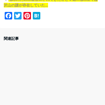
沢山の謎が存在していた…
F
T
Pi
H
a
w
nt
at
c
itt
er
e
e
er
e
n
関連記事
b
st
a
o
o
k