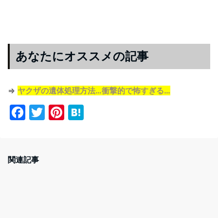
あなたにオススメの記事
⇒
ヤクザの遺体処理方法…衝撃的で怖すぎる…
F
T
Pi
H
a
w
nt
at
c
itt
er
e
e
er
e
n
関連記事
b
st
a
o
o