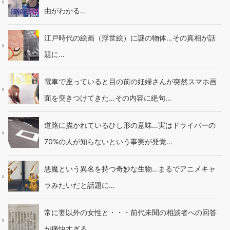
由がわかる…
江戸時代の絵画（浮世絵）に謎の物体…その真相が話
題に…
電車で座っていると目の前の妊婦さんが突然スマホ画
面を突きつけてきた…その内容に絶句…
道路に描かれているひし形の意味…実はドライバーの
70%の人が知らないという事実が発覚…
悪魔という異名を持つ奇妙な生物…まるでアニメキャ
ラみたいだと話題に…
常に妻以外の女性と・・・前代未聞の相談者への回答
が痛快すぎる…