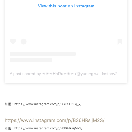
View this post on Instagram
A post shared by ✴︎✴︎✴︎HaRu✴︎✴︎✴︎ (@yumegiwa_lastboy2480)
o
引用：https://www.instagram.com/p/BSKsTI3Fq_x/
https://www.instagram.com/p/BS6HRsijM2S/
引用：https://www.instagram.com/p/BS6HRsijM2S/