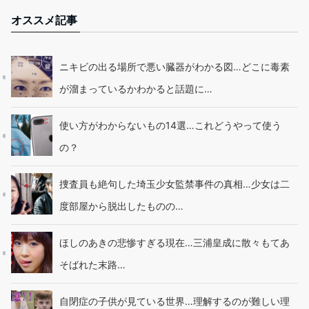
オススメ記事
ニキビの出る場所で悪い臓器がわかる図…どこに毒素
が溜まっているかわかると話題に…
使い方がわからないもの14選…これどうやって使う
の？
捜査員も絶句した埼玉少女監禁事件の真相…少女は二
度部屋から脱出したものの…
ほしのあきの悲惨すぎる現在…三浦皇成に散々もてあ
そばれた末路…
自閉症の子供が見ている世界…理解するのが難しい理