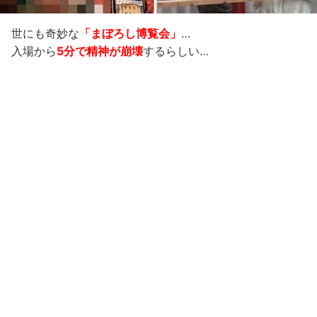
世にも奇妙な
「まぼろし博覧会」
…
入場から
5分で精神が崩壊
するらしい…