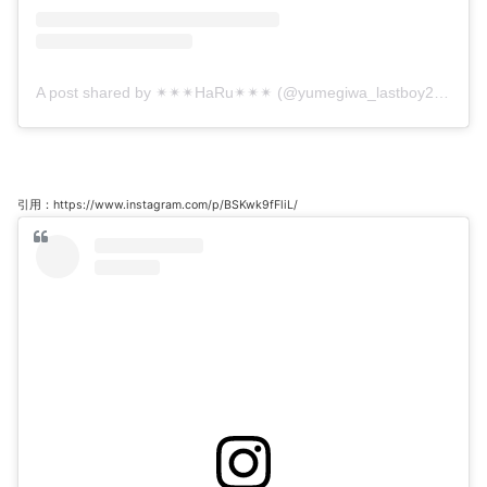
A post shared by ✴︎✴︎✴︎HaRu✴︎✴︎✴︎ (@yumegiwa_lastboy2480)
o
引用：https://www.instagram.com/p/BSKwk9fFliL/