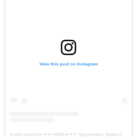
View this post on Instagram
A post shared by ✴︎✴︎✴︎HaRu✴︎✴︎✴︎ (@yumegiwa_lastboy2480)
o